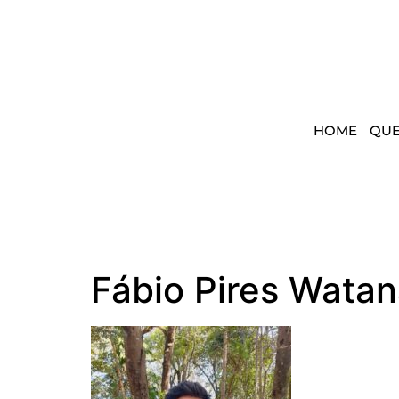
HOME
QU
Fábio Pires Wata