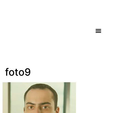
AGROICONE DATA
foto9