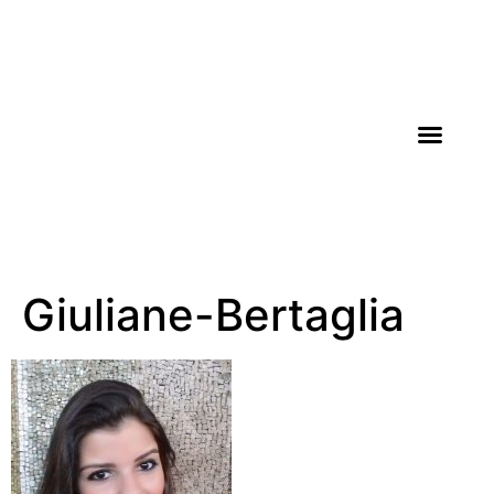
AGROICONE DATA
Giuliane-Bertaglia