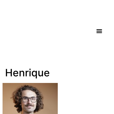
AGROICONE DATA
Henrique