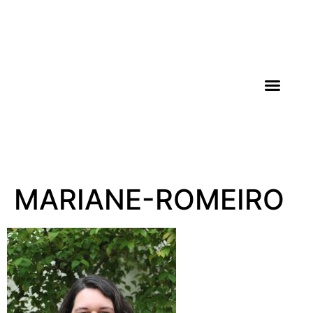
AGROICONE DATA
MARIANE-ROMEIRO