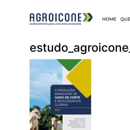
HOME
QU
estudo_agroicone