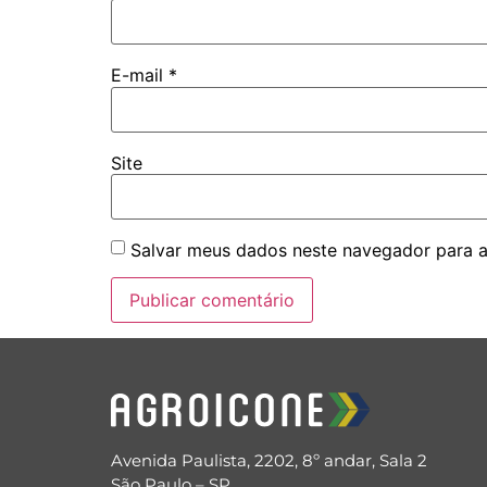
E-mail
*
Site
Salvar meus dados neste navegador para a
Avenida Paulista, 2202, 8º andar, Sala 2
São Paulo – SP