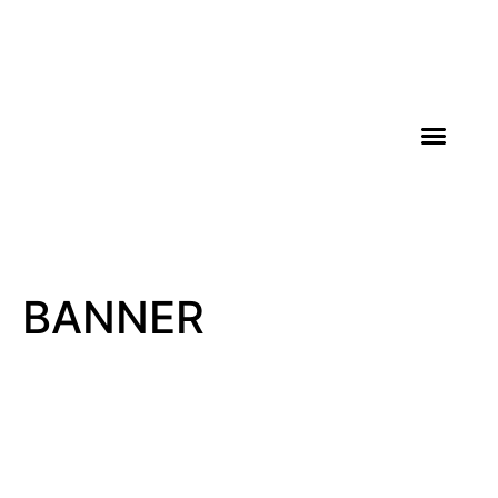
AGROICONE DATA
BANNER