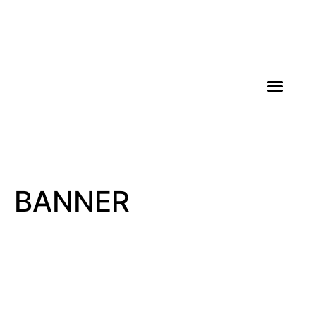
AGROICONE DATA
BANNER