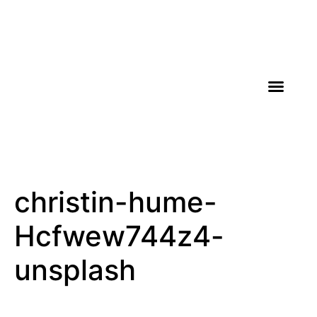
AGROICONE DATA
christin-hume-
Hcfwew744z4-
unsplash