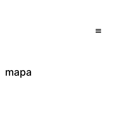
AGROICONE DATA
mapa