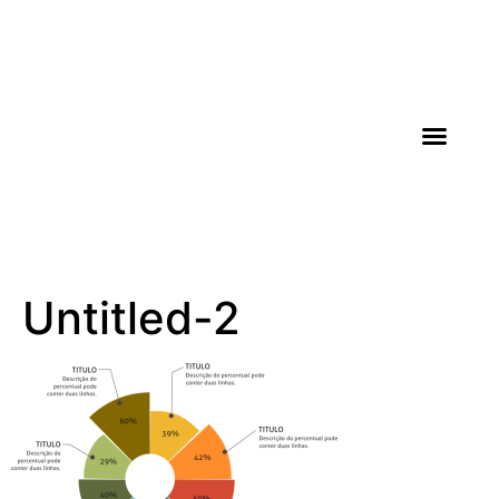
AGROICONE DATA
Untitled-2