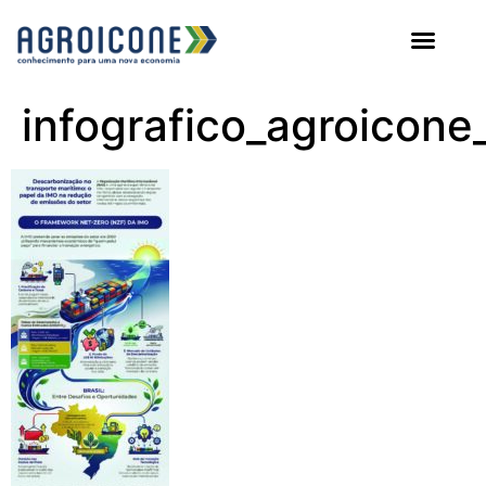
AGROICONE DATA
infografico_agroicon