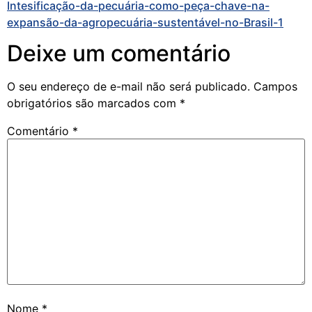
Intesificação-da-pecuária-como-peça-chave-na-
expansão-da-agropecuária-sustentável-no-Brasil-1
Deixe um comentário
O seu endereço de e-mail não será publicado.
Campos
obrigatórios são marcados com
*
Comentário
*
Nome
*