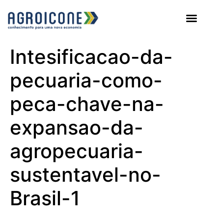
AGROICONE DATA
Intesificacao-da-
pecuaria-como-
peca-chave-na-
expansao-da-
agropecuaria-
sustentavel-no-
Brasil-1