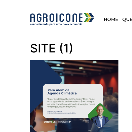
HOME
QU
SITE (1)