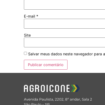
E-mail
*
Site
Salvar meus dados neste navegador para a
Avenida Paulista, 2202, 8º andar, Sala 2
São Paulo – SP