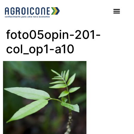
AGROICONE DATA
foto05opin-201-
col_op1-a10