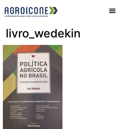
AGROICONE DATA
livro_wedekin