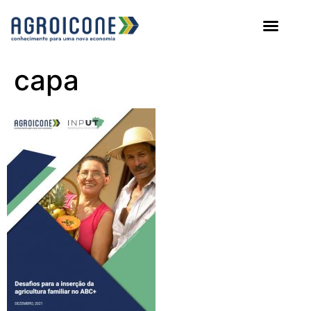
AGROICONE DATA
capa