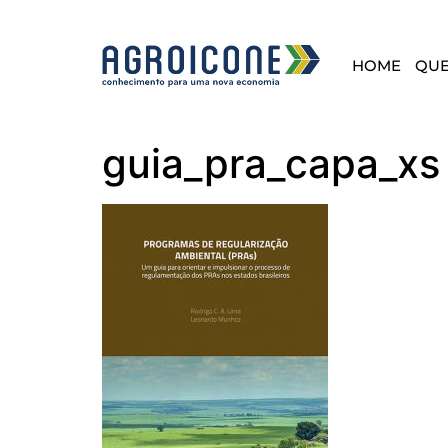
HOME
QU
guia_pra_capa_xs