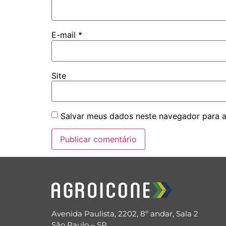
E-mail
*
Site
Salvar meus dados neste navegador para a
Avenida Paulista, 2202, 8º andar, Sala 2
São Paulo – SP