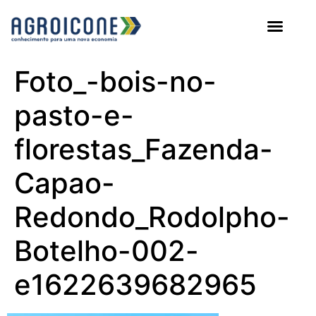
AGROICONE DATA
Foto_-bois-no-
pasto-e-
florestas_Fazenda-
Capao-
Redondo_Rodolpho-
Botelho-002-
e1622639682965