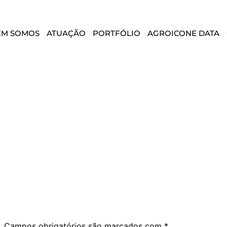
EM SOMOS
ATUAÇÃO
PORTFÓLIO
AGROICONE DATA
.
Campos obrigatórios são marcados com
*