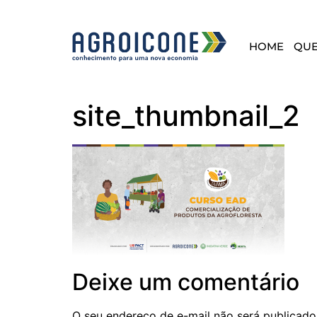
HOME
QU
site_thumbnail_2
Deixe um comentário
O seu endereço de e-mail não será publicado