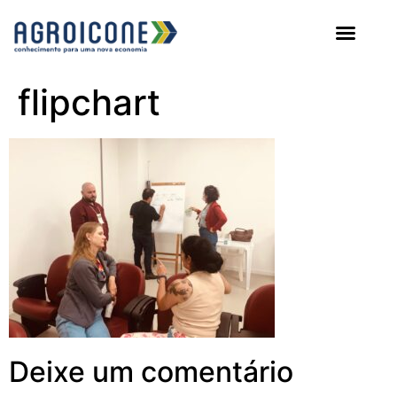
AGROICONE DATA
flipchart
Deixe um comentário