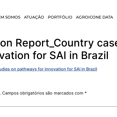
EM SOMOS
ATUAÇÃO
PORTFÓLIO
AGROICONE DATA
ion Report_Country cas
ation for SAI in Brazil
ies on pathways for innovation for SAI in Brazil
.
Campos obrigatórios são marcados com
*