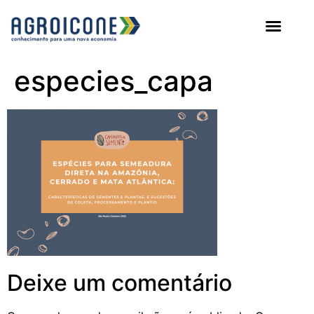
AGROICONE DATA
especies_capa
Deixe um comentário