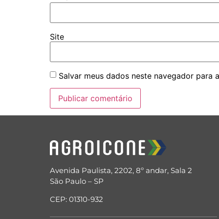
Site
Salvar meus dados neste navegador para a
Avenida Paulista, 2202, 8º andar, Sala 2
São Paulo – SP
CEP: 01310-932