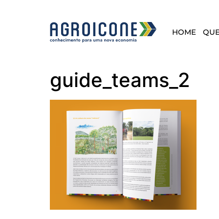
HOME
QU
guide_teams_2