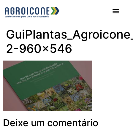
AGROICONE DATA
GuiPlantas_Agroicone
2-960×546
Deixe um comentário