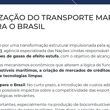
ZAÇÃO DO TRANSPORTE MAR
A O BRASIL
o por uma transformação estrutural impulsionada pela ag
)
, agência especializada das Nações Unidas responsável 
es de gases de efeito estufa
, com o objetivo de alcanç
ostos mecanismos econômicos que alteram a lógica de fu
stíveis marítimos, a criação de mercados de crédito
 e tecnologias limpas
.
para o Brasil
. No curto prazo, a introdução de custos ad
 possíveis impactos sobre a competitividade das exportaç
gicas relevantes.
ortantes, especialmente na produção de biocombustívei
ergética do setor marítimo. Além disso, a criação de um