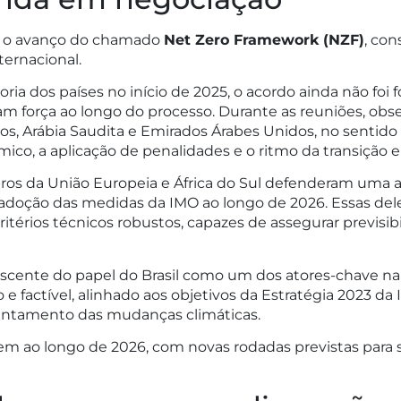
oi o avanço do chamado
Net Zero Framework (NZF)
, con
ternacional.
ia dos países no início de 2025, o acordo ainda não f
am força ao longo do processo. Durante as reuniões, obs
s, Arábia Saudita e Emirados Árabes Unidos, no sentido d
o, a aplicação de penalidades e o ritmo da transição e
ros da União Europeia e África do Sul defenderam uma 
a adoção das medidas da IMO ao longo de 2026. Essas de
rios técnicos robustos, capazes de assegurar previsibi
scente do papel do Brasil como um dos atores-chave na
e factível, alinhado aos objetivos da Estratégia 2023 da
rentamento das mudanças climáticas.
em ao longo de 2026, com novas rodadas previstas para