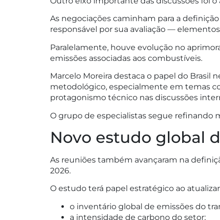
Outro eixo importante das discussões foi o 
As negociações caminham para a definição 
responsável por sua avaliação — elementos 
Paralelamente, houve evolução no aprimo
emissões associadas aos combustíveis.
Marcelo Moreira destaca o papel do Brasil
metodológico, especialmente em temas comp
protagonismo técnico nas discussões intern
O grupo de especialistas segue refinando m
Novo estudo global 
As reuniões também avançaram na definiçã
2026.
O estudo terá papel estratégico ao atualizar
o inventário global de emissões do tr
a intensidade de carbono do setor;