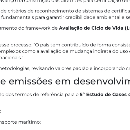
avanço na construção das diretrizes para certificação de
de critérios de reconhecimento de sistemas de certific
fundamentais para garantir credibilidade ambiental e se
ramento do framework de
Avaliação de Ciclo de Vida (
 nesse processo: “O país tem contribuído de forma cons
lexos como a avaliação de mudança indireta do uso da 
acionais.”
etodologias, revisando valores padrão e incorporando cr
de emissões em desenvolvi
o dos termos de referência para o
5º Estudo de Gases 
:
ansporte marítimo;