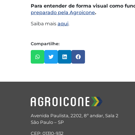
Para entender de forma visual como func
preparado pela Agroicone
.
Saiba mais
aqui
.
Compartilhe:
Avenida Paulista, 2202, 8º andar, Sala 2
São Paulo – SP
CEP: 01310-932