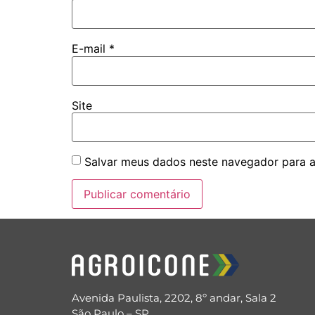
E-mail
*
Site
Salvar meus dados neste navegador para a
Avenida Paulista, 2202, 8º andar, Sala 2
São Paulo – SP