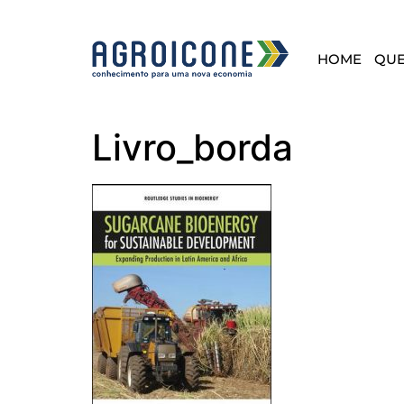
HOME
QU
Livro_borda