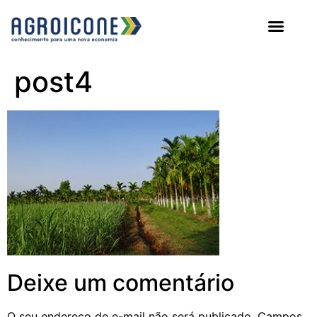
AGROICONE DATA
post4
Deixe um comentário
O seu endereço de e-mail não será publicado.
Campos