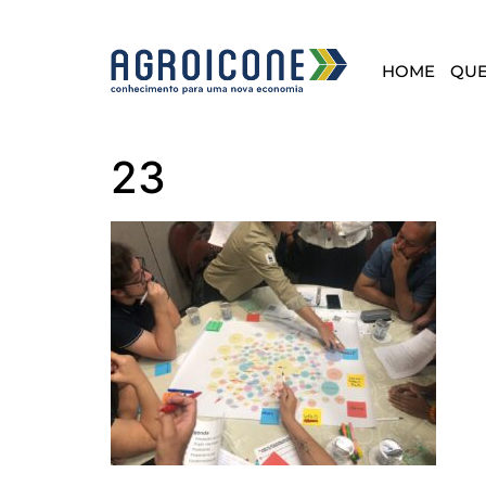
HOME
QU
23