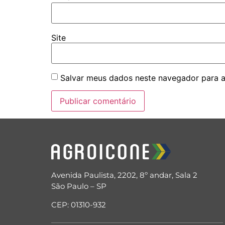
Site
Salvar meus dados neste navegador para a
Avenida Paulista, 2202, 8º andar, Sala 2
São Paulo – SP
CEP: 01310-932