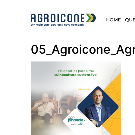
HOME
QU
05_Agroicone_Agr