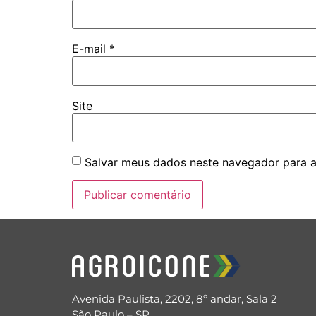
E-mail
*
Site
Salvar meus dados neste navegador para a
Avenida Paulista, 2202, 8º andar, Sala 2
São Paulo – SP