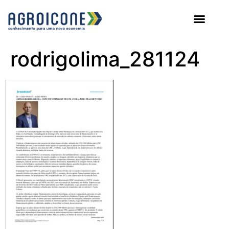
AGROICONE DATA
rodrigolima_281124