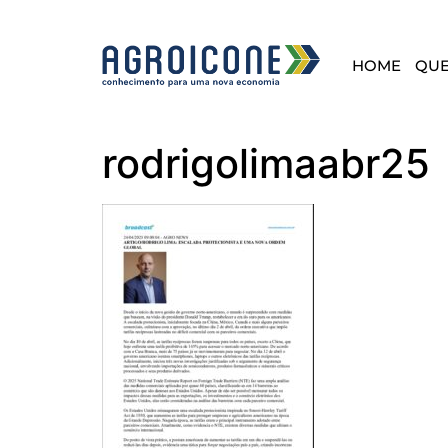
HOME
QU
rodrigolimaabr25