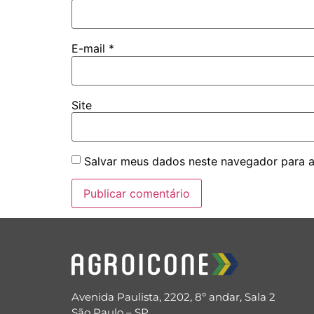
E-mail
*
Site
Salvar meus dados neste navegador para a
Avenida Paulista, 2202, 8º andar, Sala 2
São Paulo – SP