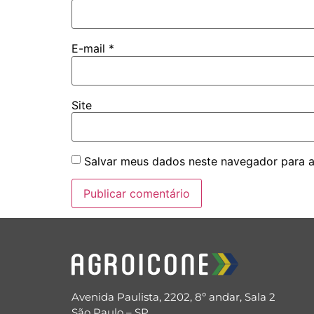
E-mail
*
Site
Salvar meus dados neste navegador para a
Avenida Paulista, 2202, 8º andar, Sala 2
São Paulo – SP