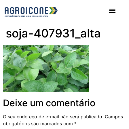
AGROICONE DATA
soja-407931_alta
Deixe um comentário
O seu endereço de e-mail não será publicado.
Campos
obrigatórios são marcados com
*