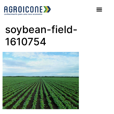
AGROICONE DATA
soybean-field-
1610754