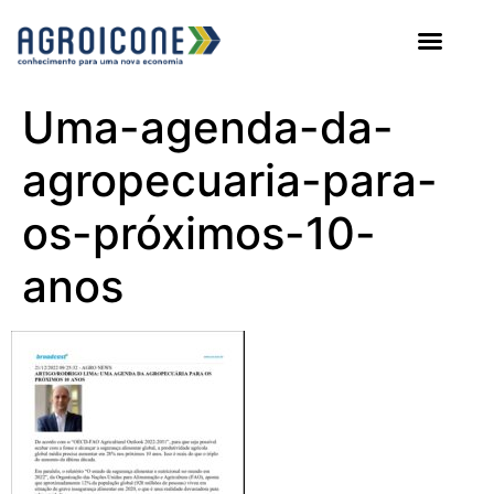
AGROICONE DATA
Uma-agenda-da-
agropecuаria-para-
os-próximos-10-
anos