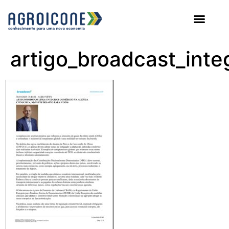
AGROICONE DATA
artigo_broadcast_int