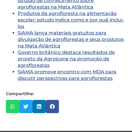
difusão de conhecimento sobre
agroflorestas na Mata Atlântica
Produtos da agrofloresta na alimentação
escolar: estudo indica como e por quê inclui-
los
SiAMA lança materiais gratuitos para
divulgação de agroflorestas e seus produtos
na Mata Atlântica
Governo britânico destaca resultados de
projeto da Agroicone na promoção de
agroflorestas
SiAMA promove encontro com MDA para
discutir perspectivas para agroflorestas
Compartilhe: